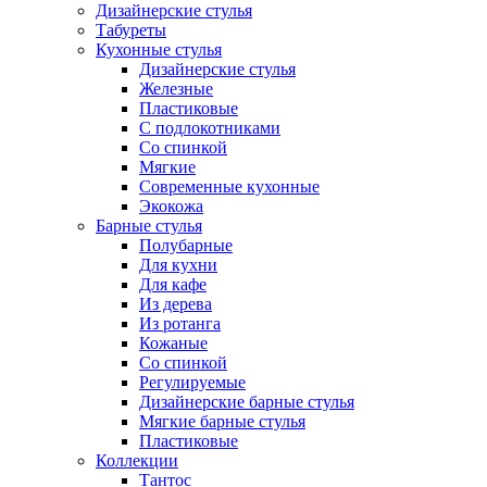
Дизайнерские стулья
Табуреты
Кухонные стулья
Дизайнерские стулья
Железные
Пластиковые
С подлокотниками
Со спинкой
Мягкие
Современные кухонные
Экокожа
Барные стулья
Полубарные
Для кухни
Для кафе
Из дерева
Из ротанга
Кожаные
Со спинкой
Регулируемые
Дизайнерские барные стулья
Мягкие барные стулья
Пластиковые
Коллекции
Тантос