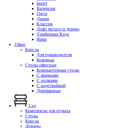
Бьерт
Валенсия
Грета
Дания
Классик
Лофт металл и дерево
Тимберика Кидс
Ярви
Офис
Кресла
Для руководителя
Кожаные
Столы офисные
Компьютерные столы
С ящиками
С полками
С надстройкой
Деревянные
Сад
Комплекты для отдыха
Столы
Кресла
Диваны