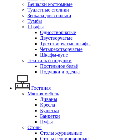
Вешалки костюмные
Туалетные столики
Зеркала для спальни
Тумбы
Шкафы
Одностворчатые
Двустворчатые
Трехстворчатые шкафы
Четырехстворчатые
Шкафы-купе
Текстиль и подушки
Постельное бельё
Подушки и одеяла
Гостиная
Мягкая мебель
Диваны
Кресла
Кушетки
Банкетки
Пуфы
Столы
Столы журнальные
Столы сервировочные