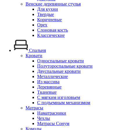
Венские деревянные стулья
Для кухни
Твердые
Коричневые
Орех
Слоновая кость
Классические
Спальня
Кровати
Односпальные кровати
Полутороспальные кровати
Двуспальные кровати
Металлические
Из массива
Деревянные
Тканевые
С мягким изголовьем
С подъемным механизмом
Матрасы
Наматрасники
Чехлы
Матрасы Сонум
Комоды