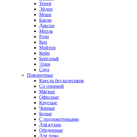
Тенея
Эйден
Мони
Барли
Даксон
Миэль
Рэди
Кен
Мэйтон
Кейн
Бергольф
Элин
Соул
Поворотные
Кресла без колесиков
Со спинкой
Мягкие
Офисные
Круглые
Черные
Белые
С подлокотниками
Для кухни
Обеденные
Для дома