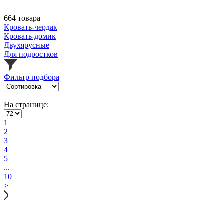
664 товара
Кровать-чердак
Кровать-домик
Двухярусные
Для подростков
Фильтр подбора
На странице:
1
2
3
4
5
...
10
>