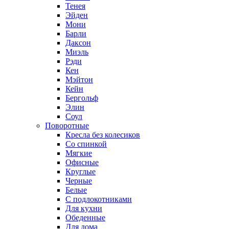
Тенея
Эйден
Мони
Барли
Даксон
Миэль
Рэди
Кен
Мэйтон
Кейн
Бергольф
Элин
Соул
Поворотные
Кресла без колесиков
Со спинкой
Мягкие
Офисные
Круглые
Черные
Белые
С подлокотниками
Для кухни
Обеденные
Для дома