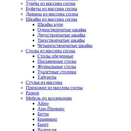
Тумбы из массива сосны
Буфеты из массива сосны
Диваны из массива сосны
Шкафы из массива сосны
Шкафы купе
Одностворчатые шкафы
Двухстворчатые шкафы
Трехстворчатые шкафы
Четырехстворчатые шкафы
Столы из массива сосны
Столы обеденные
Письменные столы
Журнальные столы
Туалетные столики
Табуреты
Стулья из массива
Прихожие из массива сосны
Разное
Мебель по коллекциям
Айно
Ари-Прованс
Бетти
Брамминг
Бьерт
Валенсия