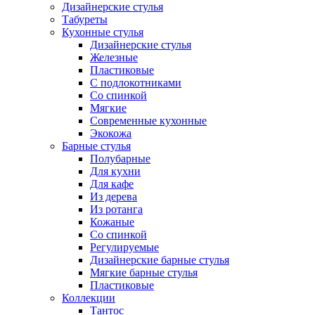
Дизайнерские стулья
Табуреты
Кухонные стулья
Дизайнерские стулья
Железные
Пластиковые
С подлокотниками
Со спинкой
Мягкие
Современные кухонные
Экокожа
Барные стулья
Полубарные
Для кухни
Для кафе
Из дерева
Из ротанга
Кожаные
Со спинкой
Регулируемые
Дизайнерские барные стулья
Мягкие барные стулья
Пластиковые
Коллекции
Тантос