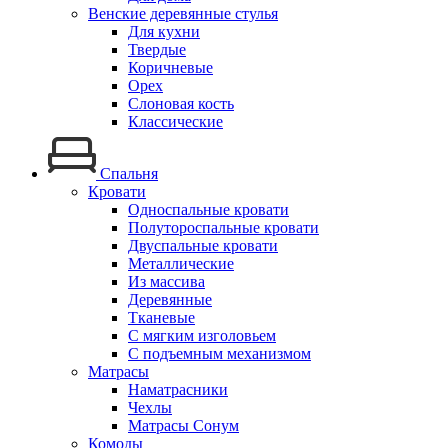
Венские деревянные стулья
Для кухни
Твердые
Коричневые
Орех
Слоновая кость
Классические
Спальня
Кровати
Односпальные кровати
Полутороспальные кровати
Двуспальные кровати
Металлические
Из массива
Деревянные
Тканевые
С мягким изголовьем
С подъемным механизмом
Матрасы
Наматрасники
Чехлы
Матрасы Сонум
Комоды