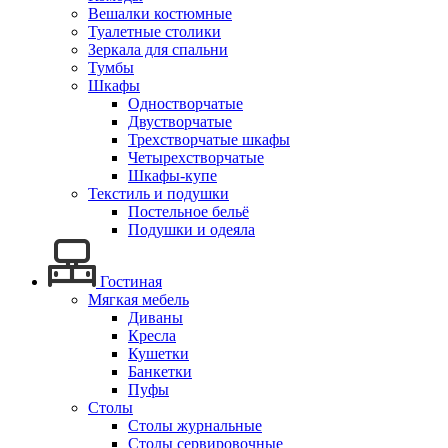
Вешалки костюмные
Туалетные столики
Зеркала для спальни
Тумбы
Шкафы
Одностворчатые
Двустворчатые
Трехстворчатые шкафы
Четырехстворчатые
Шкафы-купе
Текстиль и подушки
Постельное бельё
Подушки и одеяла
Гостиная
Мягкая мебель
Диваны
Кресла
Кушетки
Банкетки
Пуфы
Столы
Столы журнальные
Столы сервировочные