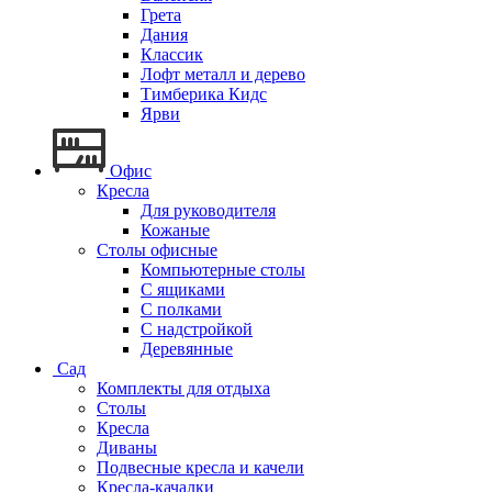
Грета
Дания
Классик
Лофт металл и дерево
Тимберика Кидс
Ярви
Офис
Кресла
Для руководителя
Кожаные
Столы офисные
Компьютерные столы
С ящиками
С полками
С надстройкой
Деревянные
Сад
Комплекты для отдыха
Столы
Кресла
Диваны
Подвесные кресла и качели
Кресла-качалки