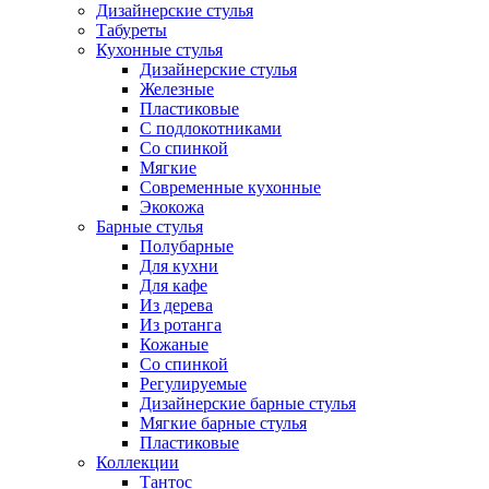
Дизайнерские стулья
Табуреты
Кухонные стулья
Дизайнерские стулья
Железные
Пластиковые
С подлокотниками
Со спинкой
Мягкие
Современные кухонные
Экокожа
Барные стулья
Полубарные
Для кухни
Для кафе
Из дерева
Из ротанга
Кожаные
Со спинкой
Регулируемые
Дизайнерские барные стулья
Мягкие барные стулья
Пластиковые
Коллекции
Тантос