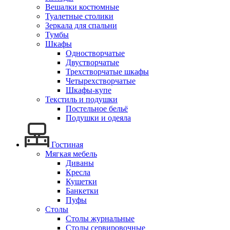
Вешалки костюмные
Туалетные столики
Зеркала для спальни
Тумбы
Шкафы
Одностворчатые
Двустворчатые
Трехстворчатые шкафы
Четырехстворчатые
Шкафы-купе
Текстиль и подушки
Постельное бельё
Подушки и одеяла
Гостиная
Мягкая мебель
Диваны
Кресла
Кушетки
Банкетки
Пуфы
Столы
Столы журнальные
Столы сервировочные