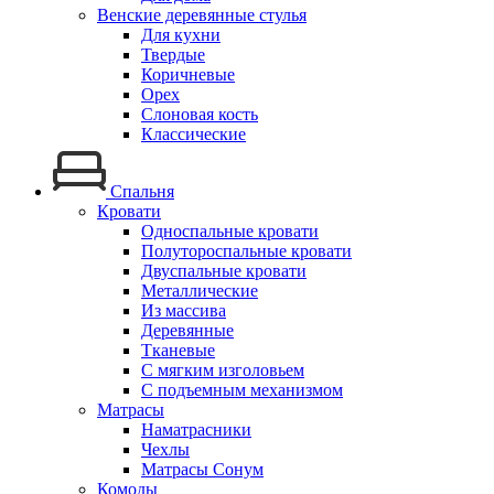
Венские деревянные стулья
Для кухни
Твердые
Коричневые
Орех
Слоновая кость
Классические
Спальня
Кровати
Односпальные кровати
Полутороспальные кровати
Двуспальные кровати
Металлические
Из массива
Деревянные
Тканевые
С мягким изголовьем
С подъемным механизмом
Матрасы
Наматрасники
Чехлы
Матрасы Сонум
Комоды