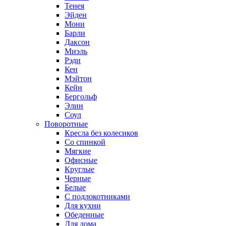
Тенея
Эйден
Мони
Барли
Даксон
Миэль
Рэди
Кен
Мэйтон
Кейн
Бергольф
Элин
Соул
Поворотные
Кресла без колесиков
Со спинкой
Мягкие
Офисные
Круглые
Черные
Белые
С подлокотниками
Для кухни
Обеденные
Для дома