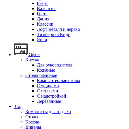
Бьерт
Валенсия
Грета
Дания
Классик
Лофт металл и дерево
Тимберика Кидс
Ярви
Офис
Кресла
Для руководителя
Кожаные
Столы офисные
Компьютерные столы
С ящиками
С полками
С надстройкой
Деревянные
Сад
Комплекты для отдыха
Столы
Кресла
Диваны