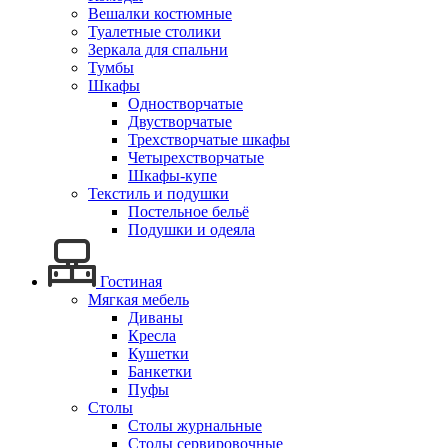
Вешалки костюмные
Туалетные столики
Зеркала для спальни
Тумбы
Шкафы
Одностворчатые
Двустворчатые
Трехстворчатые шкафы
Четырехстворчатые
Шкафы-купе
Текстиль и подушки
Постельное бельё
Подушки и одеяла
Гостиная
Мягкая мебель
Диваны
Кресла
Кушетки
Банкетки
Пуфы
Столы
Столы журнальные
Столы сервировочные