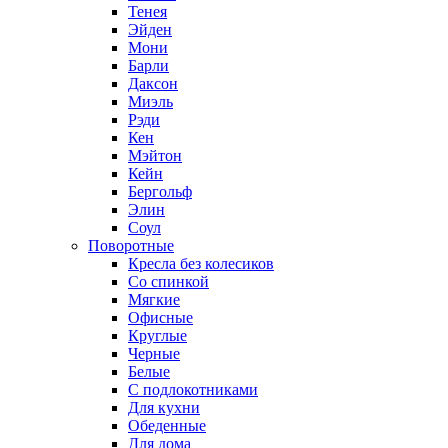
Тенея
Эйден
Мони
Барли
Даксон
Миэль
Рэди
Кен
Мэйтон
Кейн
Бергольф
Элин
Соул
Поворотные
Кресла без колесиков
Со спинкой
Мягкие
Офисные
Круглые
Черные
Белые
С подлокотниками
Для кухни
Обеденные
Для дома