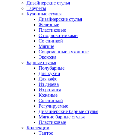
Дизайнерские стулья
Табуреты
Кухонные стулья
Дизайнерские стулья
Железные
Пластиковые
С подлокотниками
Со спинкой
Мягкие
Современные кухонные
Экокожа
Барные стулья
Полубарные
Для кухни
Для кафе
Из дерева
Из ротанга
Кожаные
Со спинкой
Регулируемые
Дизайнерские барные стулья
Мягкие барные стулья
Пластиковые
Коллекции
Тантос