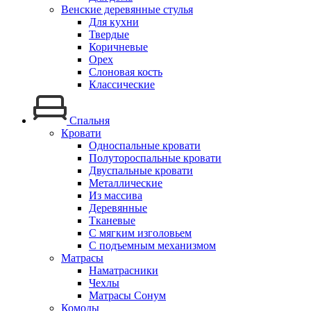
Венские деревянные стулья
Для кухни
Твердые
Коричневые
Орех
Слоновая кость
Классические
Спальня
Кровати
Односпальные кровати
Полутороспальные кровати
Двуспальные кровати
Металлические
Из массива
Деревянные
Тканевые
С мягким изголовьем
С подъемным механизмом
Матрасы
Наматрасники
Чехлы
Матрасы Сонум
Комоды