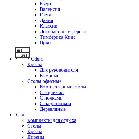
Бьерт
Валенсия
Грета
Дания
Классик
Лофт металл и дерево
Тимберика Кидс
Ярви
Офис
Кресла
Для руководителя
Кожаные
Столы офисные
Компьютерные столы
С ящиками
С полками
С надстройкой
Деревянные
Сад
Комплекты для отдыха
Столы
Кресла
Диваны