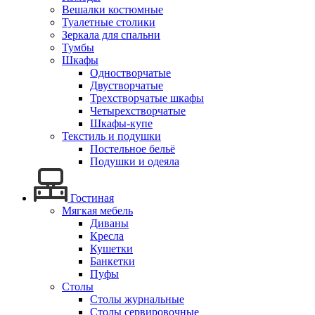
Вешалки костюмные
Туалетные столики
Зеркала для спальни
Тумбы
Шкафы
Одностворчатые
Двустворчатые
Трехстворчатые шкафы
Четырехстворчатые
Шкафы-купе
Текстиль и подушки
Постельное бельё
Подушки и одеяла
Гостиная
Мягкая мебель
Диваны
Кресла
Кушетки
Банкетки
Пуфы
Столы
Столы журнальные
Столы сервировочные