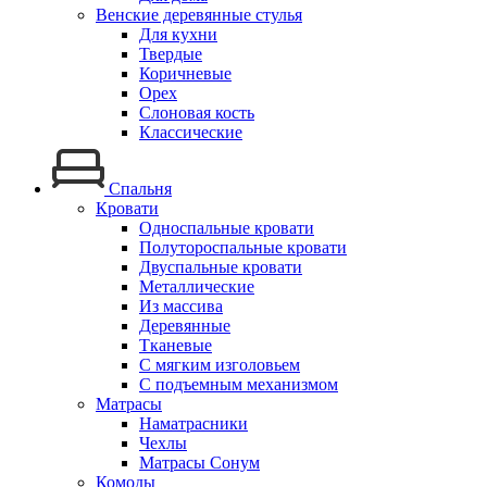
Венские деревянные стулья
Для кухни
Твердые
Коричневые
Орех
Слоновая кость
Классические
Спальня
Кровати
Односпальные кровати
Полутороспальные кровати
Двуспальные кровати
Металлические
Из массива
Деревянные
Тканевые
С мягким изголовьем
С подъемным механизмом
Матрасы
Наматрасники
Чехлы
Матрасы Сонум
Комоды