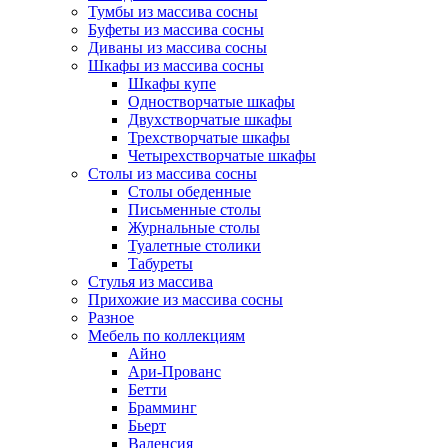
Тумбы из массива сосны
Буфеты из массива сосны
Диваны из массива сосны
Шкафы из массива сосны
Шкафы купе
Одностворчатые шкафы
Двухстворчатые шкафы
Трехстворчатые шкафы
Четырехстворчатые шкафы
Столы из массива сосны
Столы обеденные
Письменные столы
Журнальные столы
Туалетные столики
Табуреты
Стулья из массива
Прихожие из массива сосны
Разное
Мебель по коллекциям
Айно
Ари-Прованс
Бетти
Брамминг
Бьерт
Валенсия