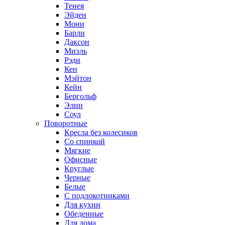
Тенея
Эйден
Мони
Барли
Даксон
Миэль
Рэди
Кен
Мэйтон
Кейн
Бергольф
Элин
Соул
Поворотные
Кресла без колесиков
Со спинкой
Мягкие
Офисные
Круглые
Черные
Белые
С подлокотниками
Для кухни
Обеденные
Для дома