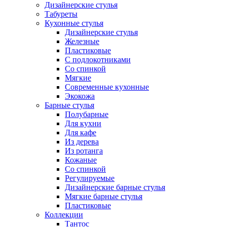
Дизайнерские стулья
Табуреты
Кухонные стулья
Дизайнерские стулья
Железные
Пластиковые
С подлокотниками
Со спинкой
Мягкие
Современные кухонные
Экокожа
Барные стулья
Полубарные
Для кухни
Для кафе
Из дерева
Из ротанга
Кожаные
Со спинкой
Регулируемые
Дизайнерские барные стулья
Мягкие барные стулья
Пластиковые
Коллекции
Тантос