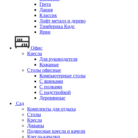
Грета
Дания
Классик
Лофт металл и дерево
Тимберика Кидс
Ярви
Офис
Кресла
Для руководителя
Кожаные
Столы офисные
Компьютерные столы
С ящиками
С полками
С надстройкой
Деревянные
Сад
Комплекты для отдыха
Столы
Кресла
Диваны
Подвесные кресла и качели
Кресла-качалки