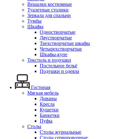
Вешалки костюмные
Туалетные столики
Зеркала для спальни
Тумбы
Шкафы
Одностворчатые
Двустворчатые
Трехстворчатые шкафы
Четырехстворчатые
Шкафы-купе
Текстиль и подушки
Постельное бельё
Подушки и одеяла
Гостиная
Мягкая мебель
Диваны
Кресла
Кушетки
Банкетки
Пуфы
Столы
Столы журнальные
Столы сервировочные