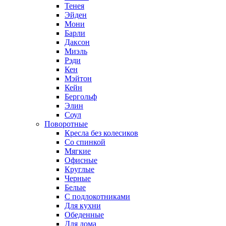
Тенея
Эйден
Мони
Барли
Даксон
Миэль
Рэди
Кен
Мэйтон
Кейн
Бергольф
Элин
Соул
Поворотные
Кресла без колесиков
Со спинкой
Мягкие
Офисные
Круглые
Черные
Белые
С подлокотниками
Для кухни
Обеденные
Для дома