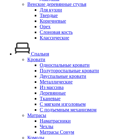
Венские деревянные стулья
Для кухни
Твердые
Коричневые
Орех
Слоновая кость
Классические
Спальня
Кровати
Односпальные кровати
Полутороспальные кровати
Двуспальные кровати
Металлические
Из массива
Деревянные
Тканевые
С мягким изголовьем
С подъемным механизмом
Матрасы
Наматрасники
Чехлы
Матрасы Сонум
Комоды