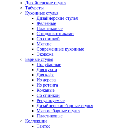
Дизайнерские стулья
Табуреты
Кухонные стулья
Дизайнерские стулья
Железные
Пластиковые
С подлокотниками
Со спинкой
Мягкие
Современные кухонные
Экокожа
Барные стулья
Полубарные
Для кухни
Для кафе
Из дерева
Из ротанга
Кожаные
Со спинкой
Регулируемые
Дизайнерские барные стулья
Мягкие барные стулья
Пластиковые
Коллекции
Тантос