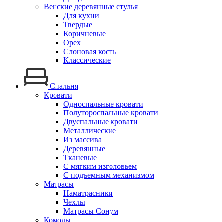
Венские деревянные стулья
Для кухни
Твердые
Коричневые
Орех
Слоновая кость
Классические
Спальня
Кровати
Односпальные кровати
Полутороспальные кровати
Двуспальные кровати
Металлические
Из массива
Деревянные
Тканевые
С мягким изголовьем
С подъемным механизмом
Матрасы
Наматрасники
Чехлы
Матрасы Сонум
Комоды