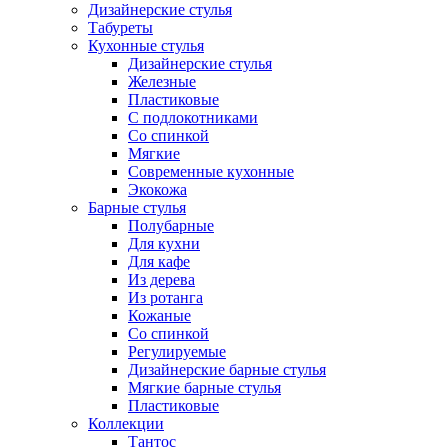
Дизайнерские стулья
Табуреты
Кухонные стулья
Дизайнерские стулья
Железные
Пластиковые
С подлокотниками
Со спинкой
Мягкие
Современные кухонные
Экокожа
Барные стулья
Полубарные
Для кухни
Для кафе
Из дерева
Из ротанга
Кожаные
Со спинкой
Регулируемые
Дизайнерские барные стулья
Мягкие барные стулья
Пластиковые
Коллекции
Тантос