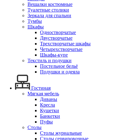
Вешалки костюмные
Туалетные столики
Зеркала для спальни
Тумбы
Шкафы
Одностворчатые
Двустворчатые
Трехстворчатые шкафы
Четырехстворчатые
Шкафы-купе
Текстиль и подушки
Постельное бельё
Подушки и одеяла
Гостиная
Мягкая мебель
Диваны
Кресла
Кушетки
Банкетки
Пуфы
Столы
Столы журнальные
Столы сервировочные