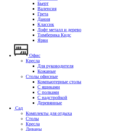
Бьерт
Валенсия
Грета
Дания
Классик
Лофт металл и дерево
Тимберика Кидс
Ярви
Офис
Кресла
Для руководителя
Кожаные
Столы офисные
Компьютерные столы
С ящиками
С полками
С надстройкой
Деревянные
Сад
Комплекты для отдыха
Столы
Кресла
Диваны