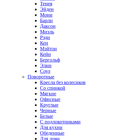
Тенея
Эйден
Мони
Барли
Даксон
Миэль
Рэди
Кен
Мэйтон
Кейн
Бергольф
Элин
Соул
Поворотные
Кресла без колесиков
Со спинкой
Мягкие
Офисные
Круглые
Черные
Белые
С подлокотниками
Для кухни
Обеденные
Для дома