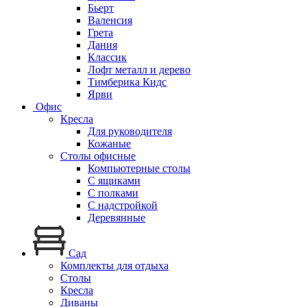
Бьерт
Валенсия
Грета
Дания
Классик
Лофт металл и дерево
Тимберика Кидс
Ярви
Офис
Кресла
Для руководителя
Кожаные
Столы офисные
Компьютерные столы
С ящиками
С полками
С надстройкой
Деревянные
Сад
Комплекты для отдыха
Столы
Кресла
Диваны