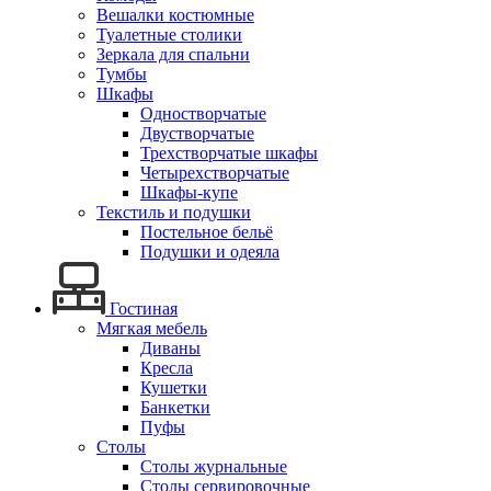
Вешалки костюмные
Туалетные столики
Зеркала для спальни
Тумбы
Шкафы
Одностворчатые
Двустворчатые
Трехстворчатые шкафы
Четырехстворчатые
Шкафы-купе
Текстиль и подушки
Постельное бельё
Подушки и одеяла
Гостиная
Мягкая мебель
Диваны
Кресла
Кушетки
Банкетки
Пуфы
Столы
Столы журнальные
Столы сервировочные