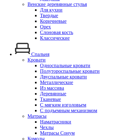
Венские деревянные стулья
Для кухни
Твердые
Коричневые
Орех
Слоновая кость
Классические
Спальня
Кровати
Односпальные кровати
Полутороспальные кровати
Двуспальные кровати
Металлические
Из массива
Деревянные
Тканевые
С мягким изголовьем
С подъемным механизмом
Матрасы
Наматрасники
Чехлы
Матрасы Сонум
Комоды