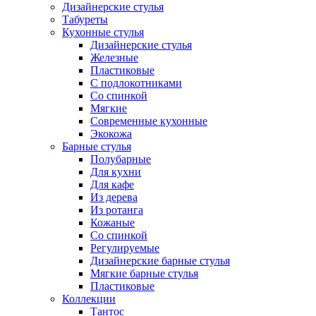
Дизайнерские стулья
Табуреты
Кухонные стулья
Дизайнерские стулья
Железные
Пластиковые
С подлокотниками
Со спинкой
Мягкие
Современные кухонные
Экокожа
Барные стулья
Полубарные
Для кухни
Для кафе
Из дерева
Из ротанга
Кожаные
Со спинкой
Регулируемые
Дизайнерские барные стулья
Мягкие барные стулья
Пластиковые
Коллекции
Тантос