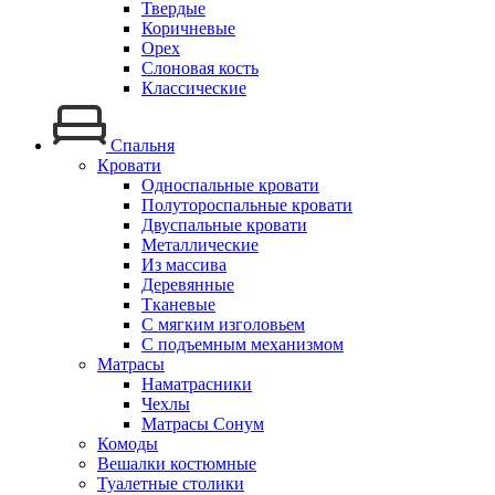
Твердые
Коричневые
Орех
Слоновая кость
Классические
Спальня
Кровати
Односпальные кровати
Полутороспальные кровати
Двуспальные кровати
Металлические
Из массива
Деревянные
Тканевые
С мягким изголовьем
С подъемным механизмом
Матрасы
Наматрасники
Чехлы
Матрасы Сонум
Комоды
Вешалки костюмные
Туалетные столики