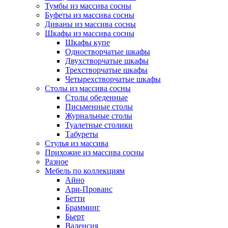
Тумбы из массива сосны
Буфеты из массива сосны
Диваны из массива сосны
Шкафы из массива сосны
Шкафы купе
Одностворчатые шкафы
Двухстворчатые шкафы
Трехстворчатые шкафы
Четырехстворчатые шкафы
Столы из массива сосны
Столы обеденные
Письменные столы
Журнальные столы
Туалетные столики
Табуреты
Стулья из массива
Прихожие из массива сосны
Разное
Мебель по коллекциям
Айно
Ари-Прованс
Бетти
Брамминг
Бьерт
Валенсия