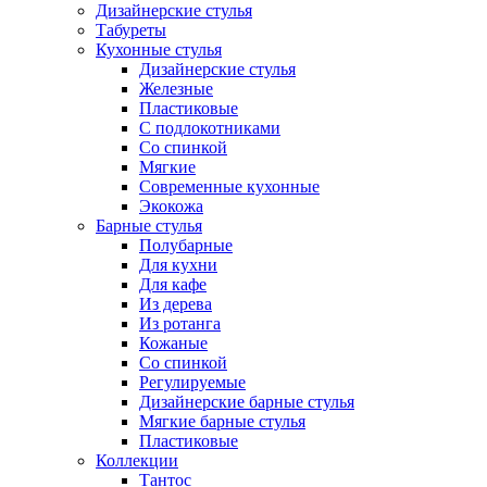
Дизайнерские стулья
Табуреты
Кухонные стулья
Дизайнерские стулья
Железные
Пластиковые
С подлокотниками
Со спинкой
Мягкие
Современные кухонные
Экокожа
Барные стулья
Полубарные
Для кухни
Для кафе
Из дерева
Из ротанга
Кожаные
Со спинкой
Регулируемые
Дизайнерские барные стулья
Мягкие барные стулья
Пластиковые
Коллекции
Тантос