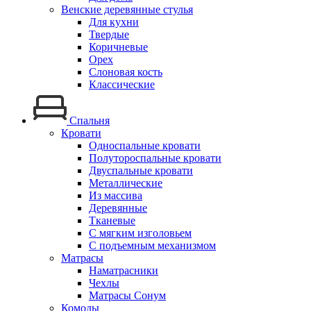
Венские деревянные стулья
Для кухни
Твердые
Коричневые
Орех
Слоновая кость
Классические
Спальня
Кровати
Односпальные кровати
Полутороспальные кровати
Двуспальные кровати
Металлические
Из массива
Деревянные
Тканевые
С мягким изголовьем
С подъемным механизмом
Матрасы
Наматрасники
Чехлы
Матрасы Сонум
Комоды