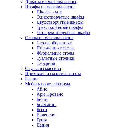
Диваны из массива сосны
Шкафы из массива сосны
Шкафы купе
Одностворчатые шкафы
Двухстворчатые шкафы
Трехстворчатые шкафы
Четырехстворчатые шкафы
Столы из массива сосны
Столы обеденные
Письменные столы
Журнальные столы
Туалетные столики
Табуреты
Стулья из массива
Прихожие из массива сосны
Разное
Мебель по коллекциям
Айно
Ари-Прованс
Бетти
Брамминг
Бьерт
Валенсия
Грета
Дания