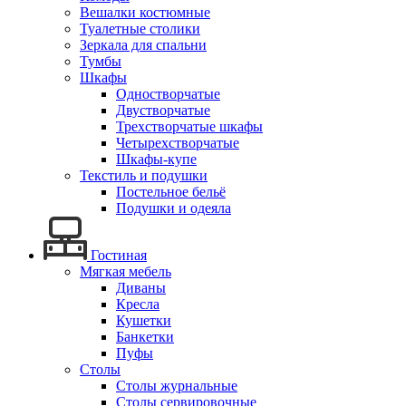
Вешалки костюмные
Туалетные столики
Зеркала для спальни
Тумбы
Шкафы
Одностворчатые
Двустворчатые
Трехстворчатые шкафы
Четырехстворчатые
Шкафы-купе
Текстиль и подушки
Постельное бельё
Подушки и одеяла
Гостиная
Мягкая мебель
Диваны
Кресла
Кушетки
Банкетки
Пуфы
Столы
Столы журнальные
Столы сервировочные