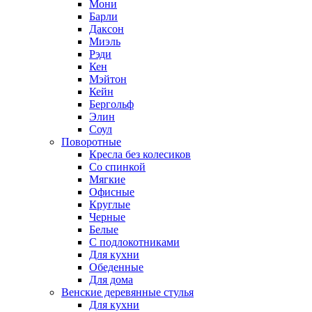
Мони
Барли
Даксон
Миэль
Рэди
Кен
Мэйтон
Кейн
Бергольф
Элин
Соул
Поворотные
Кресла без колесиков
Со спинкой
Мягкие
Офисные
Круглые
Черные
Белые
С подлокотниками
Для кухни
Обеденные
Для дома
Венские деревянные стулья
Для кухни