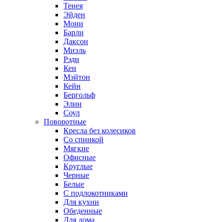
Тенея
Эйден
Мони
Барли
Даксон
Миэль
Рэди
Кен
Мэйтон
Кейн
Бергольф
Элин
Соул
Поворотные
Кресла без колесиков
Со спинкой
Мягкие
Офисные
Круглые
Черные
Белые
С подлокотниками
Для кухни
Обеденные
Для дома