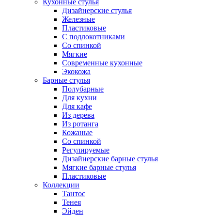
Кухонные стулья
Дизайнерские стулья
Железные
Пластиковые
С подлокотниками
Со спинкой
Мягкие
Современные кухонные
Экокожа
Барные стулья
Полубарные
Для кухни
Для кафе
Из дерева
Из ротанга
Кожаные
Со спинкой
Регулируемые
Дизайнерские барные стулья
Мягкие барные стулья
Пластиковые
Коллекции
Тантос
Тенея
Эйден