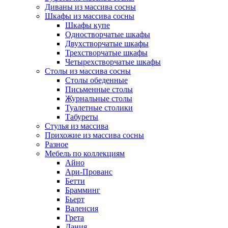
Диваны из массива сосны
Шкафы из массива сосны
Шкафы купе
Одностворчатые шкафы
Двухстворчатые шкафы
Трехстворчатые шкафы
Четырехстворчатые шкафы
Столы из массива сосны
Столы обеденные
Письменные столы
Журнальные столы
Туалетные столики
Табуреты
Стулья из массива
Прихожие из массива сосны
Разное
Мебель по коллекциям
Айно
Ари-Прованс
Бетти
Брамминг
Бьерт
Валенсия
Грета
Дания