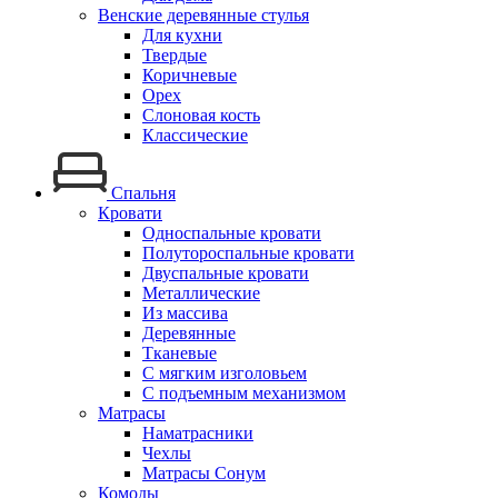
Венские деревянные стулья
Для кухни
Твердые
Коричневые
Орех
Слоновая кость
Классические
Спальня
Кровати
Односпальные кровати
Полутороспальные кровати
Двуспальные кровати
Металлические
Из массива
Деревянные
Тканевые
С мягким изголовьем
С подъемным механизмом
Матрасы
Наматрасники
Чехлы
Матрасы Сонум
Комоды