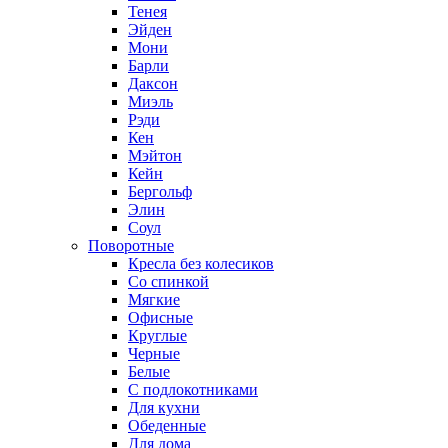
Тенея
Эйден
Мони
Барли
Даксон
Миэль
Рэди
Кен
Мэйтон
Кейн
Бергольф
Элин
Соул
Поворотные
Кресла без колесиков
Со спинкой
Мягкие
Офисные
Круглые
Черные
Белые
С подлокотниками
Для кухни
Обеденные
Для дома