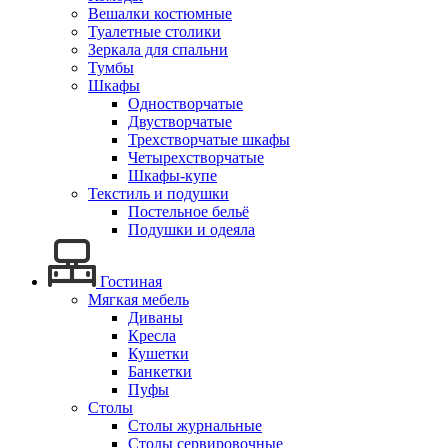
Вешалки костюмные
Туалетные столики
Зеркала для спальни
Тумбы
Шкафы
Одностворчатые
Двустворчатые
Трехстворчатые шкафы
Четырехстворчатые
Шкафы-купе
Текстиль и подушки
Постельное бельё
Подушки и одеяла
Гостиная
Мягкая мебель
Диваны
Кресла
Кушетки
Банкетки
Пуфы
Столы
Столы журнальные
Столы сервировочные