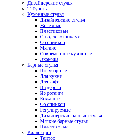
Дизайнерские стулья
Табуреты
Кухонные стулья
Дизайнерские стулья
Железные
Пластиковые
С подлокотниками
Со спинкой
Мягкие
Современные кухонные
Экокожа
Барные стулья
Полубарные
Для кухни
Для кафе
Из дерева
Из ротанга
Кожаные
Со спинкой
Регулируемые
Дизайнерские барные стулья
Мягкие барные стулья
Пластиковые
Коллекции
Тантос