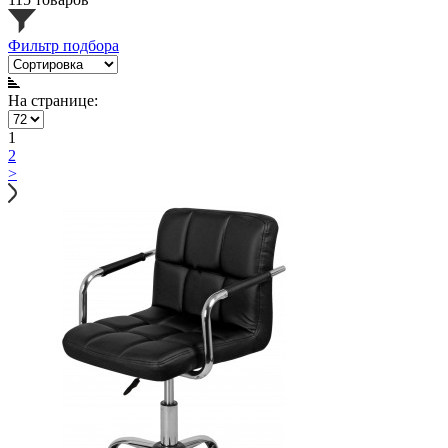
Фильтр подбора
На странице:
1
2
>