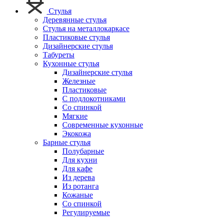
Стулья
Деревянные стулья
Стулья на металлокаркасе
Пластиковые стулья
Дизайнерские стулья
Табуреты
Кухонные стулья
Дизайнерские стулья
Железные
Пластиковые
С подлокотниками
Со спинкой
Мягкие
Современные кухонные
Экокожа
Барные стулья
Полубарные
Для кухни
Для кафе
Из дерева
Из ротанга
Кожаные
Со спинкой
Регулируемые