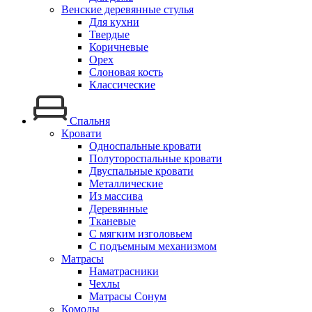
Венские деревянные стулья
Для кухни
Твердые
Коричневые
Орех
Слоновая кость
Классические
Спальня
Кровати
Односпальные кровати
Полутороспальные кровати
Двуспальные кровати
Металлические
Из массива
Деревянные
Тканевые
С мягким изголовьем
С подъемным механизмом
Матрасы
Наматрасники
Чехлы
Матрасы Сонум
Комоды