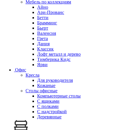
Мебель по коллекциям
Айно
Ари-Прованс
Бетти
Брамминг
Бьерт
Валенсия
Грета
Дания
Классик
Лофт металл и дерево
Тимберика Кидс
Ярви
Офис
Кресла
Для руководителя
Кожаные
Столы офисные
Компьютерные столы
С ящиками
С полками
С надстройкой
Деревянные