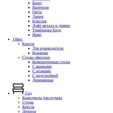
Бьерт
Валенсия
Грета
Дания
Классик
Лофт металл и дерево
Тимберика Кидс
Ярви
Офис
Кресла
Для руководителя
Кожаные
Столы офисные
Компьютерные столы
С ящиками
С полками
С надстройкой
Деревянные
Сад
Комплекты для отдыха
Столы
Кресла
Диваны