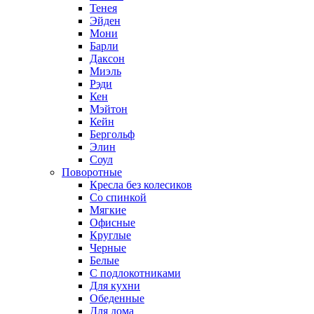
Тенея
Эйден
Мони
Барли
Даксон
Миэль
Рэди
Кен
Мэйтон
Кейн
Бергольф
Элин
Соул
Поворотные
Кресла без колесиков
Со спинкой
Мягкие
Офисные
Круглые
Черные
Белые
С подлокотниками
Для кухни
Обеденные
Для дома