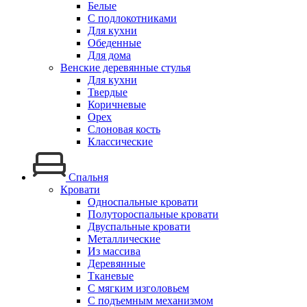
Белые
С подлокотниками
Для кухни
Обеденные
Для дома
Венские деревянные стулья
Для кухни
Твердые
Коричневые
Орех
Слоновая кость
Классические
Спальня
Кровати
Односпальные кровати
Полутороспальные кровати
Двуспальные кровати
Металлические
Из массива
Деревянные
Тканевые
С мягким изголовьем
С подъемным механизмом