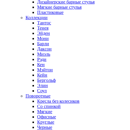
Дизайнерские барные стулья
Мягкие барные стулья
Пластиковые
Коллекции
Тантос
Тенея
Эйден
Мони
Барли
Даксон
Миэль
Рэди
Кен
Мэйтон
Кейн
Бергольф
Элин
Соул
Поворотные
Кресла без колесиков
Со спинкой
Мягкие
Офисные
Круглые
Черные