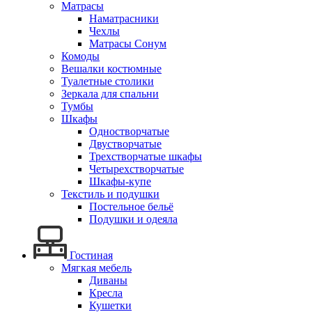
Матрасы
Наматрасники
Чехлы
Матрасы Сонум
Комоды
Вешалки костюмные
Туалетные столики
Зеркала для спальни
Тумбы
Шкафы
Одностворчатые
Двустворчатые
Трехстворчатые шкафы
Четырехстворчатые
Шкафы-купе
Текстиль и подушки
Постельное бельё
Подушки и одеяла
Гостиная
Мягкая мебель
Диваны
Кресла
Кушетки