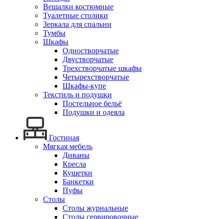
Вешалки костюмные
Туалетные столики
Зеркала для спальни
Тумбы
Шкафы
Одностворчатые
Двустворчатые
Трехстворчатые шкафы
Четырехстворчатые
Шкафы-купе
Текстиль и подушки
Постельное бельё
Подушки и одеяла
Гостиная
Мягкая мебель
Диваны
Кресла
Кушетки
Банкетки
Пуфы
Столы
Столы журнальные
Столы сервировочные