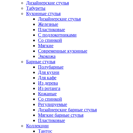
Дизайнерские стулья
Табуреты
Кухонные стулья
Дизайнерские стулья
Железные
Пластиковые
С подлокотниками
Со спинкой
Мягкие
Современные кухонные
Экокожа
Барные стулья
Полубарные
Для кухни
Для кафе
Из дерева
Из ротанга
Кожаные
Со спинкой
Регулируемые
Дизайнерские барные стулья
Мягкие барные стулья
Пластиковые
Коллекции
Тантос