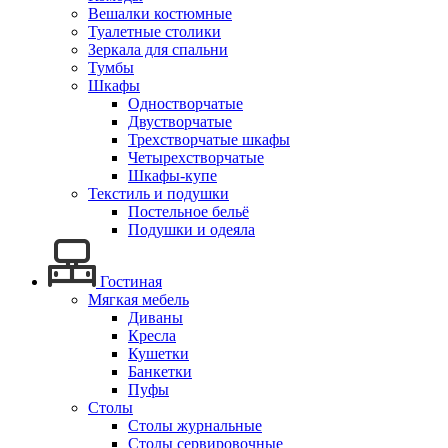
Вешалки костюмные
Туалетные столики
Зеркала для спальни
Тумбы
Шкафы
Одностворчатые
Двустворчатые
Трехстворчатые шкафы
Четырехстворчатые
Шкафы-купе
Текстиль и подушки
Постельное бельё
Подушки и одеяла
Гостиная
Мягкая мебель
Диваны
Кресла
Кушетки
Банкетки
Пуфы
Столы
Столы журнальные
Столы сервировочные