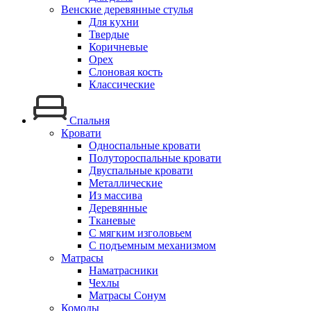
Венские деревянные стулья
Для кухни
Твердые
Коричневые
Орех
Слоновая кость
Классические
Спальня
Кровати
Односпальные кровати
Полутороспальные кровати
Двуспальные кровати
Металлические
Из массива
Деревянные
Тканевые
С мягким изголовьем
С подъемным механизмом
Матрасы
Наматрасники
Чехлы
Матрасы Сонум
Комоды