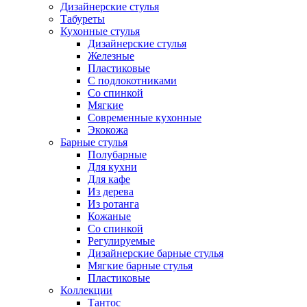
Дизайнерские стулья
Табуреты
Кухонные стулья
Дизайнерские стулья
Железные
Пластиковые
С подлокотниками
Со спинкой
Мягкие
Современные кухонные
Экокожа
Барные стулья
Полубарные
Для кухни
Для кафе
Из дерева
Из ротанга
Кожаные
Со спинкой
Регулируемые
Дизайнерские барные стулья
Мягкие барные стулья
Пластиковые
Коллекции
Тантос