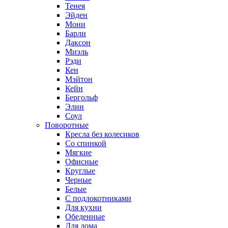
Тенея
Эйден
Мони
Барли
Даксон
Миэль
Рэди
Кен
Мэйтон
Кейн
Бергольф
Элин
Соул
Поворотные
Кресла без колесиков
Со спинкой
Мягкие
Офисные
Круглые
Черные
Белые
С подлокотниками
Для кухни
Обеденные
Для дома