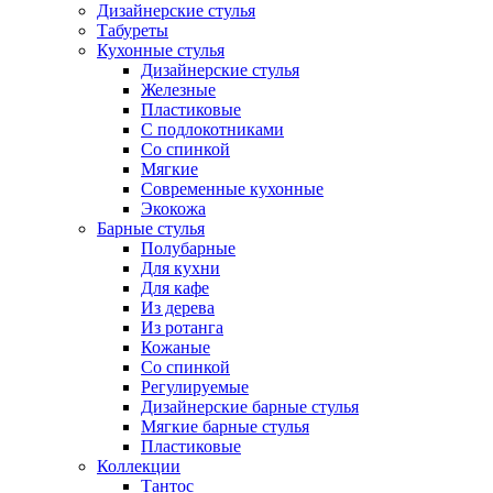
Дизайнерские стулья
Табуреты
Кухонные стулья
Дизайнерские стулья
Железные
Пластиковые
С подлокотниками
Со спинкой
Мягкие
Современные кухонные
Экокожа
Барные стулья
Полубарные
Для кухни
Для кафе
Из дерева
Из ротанга
Кожаные
Со спинкой
Регулируемые
Дизайнерские барные стулья
Мягкие барные стулья
Пластиковые
Коллекции
Тантос