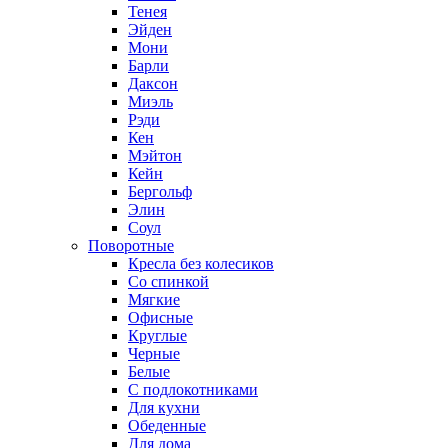
Тенея
Эйден
Мони
Барли
Даксон
Миэль
Рэди
Кен
Мэйтон
Кейн
Бергольф
Элин
Соул
Поворотные
Кресла без колесиков
Со спинкой
Мягкие
Офисные
Круглые
Черные
Белые
С подлокотниками
Для кухни
Обеденные
Для дома