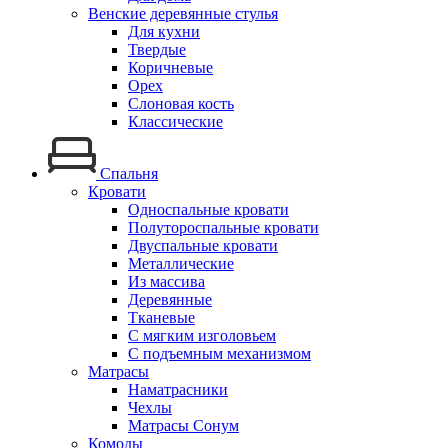
Венские деревянные стулья
Для кухни
Твердые
Коричневые
Орех
Слоновая кость
Классические
Спальня
Кровати
Односпальные кровати
Полутороспальные кровати
Двуспальные кровати
Металлические
Из массива
Деревянные
Тканевые
С мягким изголовьем
С подъемным механизмом
Матрасы
Наматрасники
Чехлы
Матрасы Сонум
Комоды